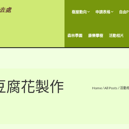
去處
樹屋動向
申請表格
自由P
森林學園
康樂攀樹
活動相片
t: 豆腐花製作
Home
/
All Posts
/
活動