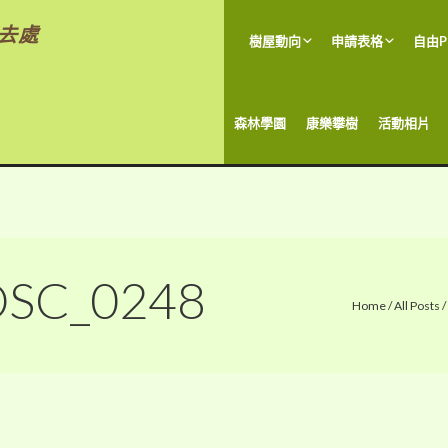
去處
樹屋動向
申請表格
自由P
森林學園
康樂攀樹
活動相片
 DSC_0248
Home
/
All Posts
/